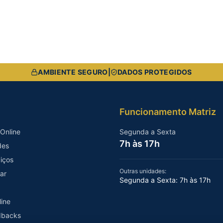
AMBIENTE SEGURO
|
DADOS PROTEGIDOS
Funcionamento Matriz
Online
Segunda a Sexta
7h às 17h
des
iços
Outras unidades:
iar
Segunda a Sexta: 7h às 17h
line
edbacks