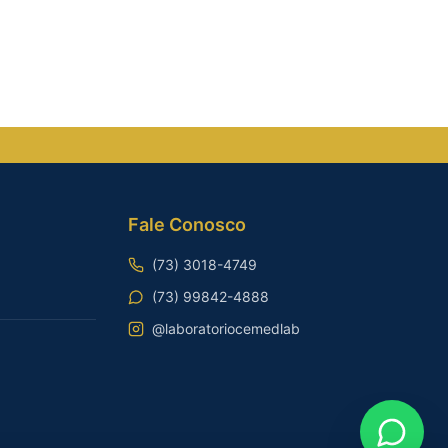
Fale Conosco
(73) 3018-4749
(73) 99842-4888
@laboratoriocemedlab